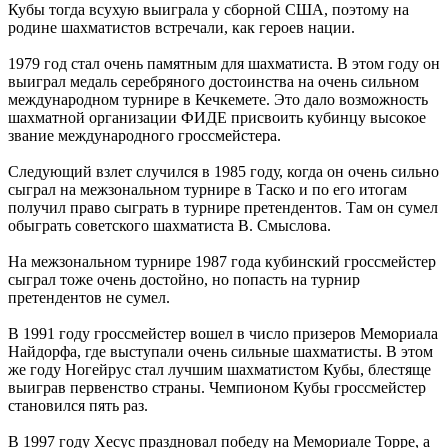
Кубы тогда всухую выиграла у сборной США, поэтому на
родине шахматистов встречали, как героев нации.
1979 год стал очень памятным для шахматиста. В этом году он
выиграл медаль серебряного достоинства на очень сильном
международном турнире в Кечкемете. Это дало возможность
шахматной организации ФИДЕ присвоить кубинцу высокое
звание международного гроссмейстера.
Следующий взлет случился в 1985 году, когда он очень сильно
сыграл на межзональном турнире в Таско и по его итогам
получил право сыграть в турнире претендентов. Там он сумел
обыграть советского шахматиста В. Смыслова.
На межзональном турнире 1987 года кубинский гроссмейстер
сыграл тоже очень достойно, но попасть на турнир
претендентов не сумел.
В 1991 году гроссмейстер вошел в число призеров Мемориала
Найдорфа, где выступали очень сильные шахматисты. В этом
же году Ногейрус стал лучшим шахматистом Кубы, блестяще
выиграв первенство страны. Чемпионом Кубы гроссмейстер
становился пять раз.
В 1997 году Хесус праздновал победу на Мемориале Торре, а