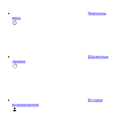
Чемпионы
мира
Шахматные
движки
История
возникновения