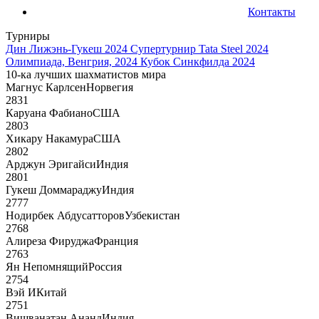
Контакты
Турниры
Дин Лижэнь-Гукеш 2024
Супертурнир Tata Steel 2024
Олимпиада, Венгрия, 2024
Кубок Синкфилда 2024
10-ка лучших шахматистов мира
Магнус Карлсен
Норвегия
2831
Каруана Фабиано
США
2803
Хикару Накамура
США
2802
Арджун Эригайси
Индия
2801
Гукеш Доммараджу
Индия
2777
Нодирбек Абдусатторов
Узбекистан
2768
Алиреза Фируджа
Франция
2763
Ян Непомнящий
Россия
2754
Вэй И
Китай
2751
Вишванатан Ананд
Индия