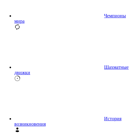
Чемпионы
мира
Шахматные
движки
История
возникновения