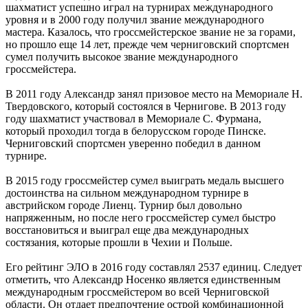
шахматист успешно играл на турнирах международного
уровня и в 2000 году получил звание международного
мастера. Казалось, что гроссмейстерское звание не за горами,
но прошло еще 14 лет, прежде чем черниговский спортсмен
сумел получить высокое звание международного
гроссмейстера.
В 2011 году Александр занял призовое место на Мемориале Н.
Твердовского, который состоялся в Чернигове. В 2013 году
году шахматист участвовал в Мемориале С. Фурмана,
который проходил тогда в белорусском городе Пинске.
Черниговский спортсмен уверенно победил в данном
турнире.
В 2015 году гроссмейстер сумел выиграть медаль высшего
достоинства на сильном международном турнире в
австрийском городе Лиенц. Турнир был довольно
напряженным, но после него гроссмейстер сумел быстро
восстановиться и выиграл еще два международных
состязания, которые прошли в Чехии и Польше.
Его рейтинг ЭЛО в 2016 году составлял 2537 единиц. Следует
отметить, что Александр Носенко является единственным
международным гроссмейстером во всей Черниговской
области. Он отдает предпочтение острой комбинационной