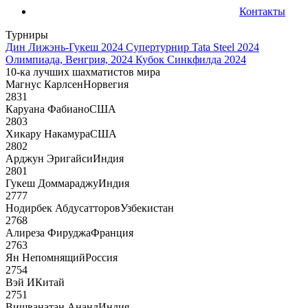
Контакты
Турниры
Дин Лижэнь-Гукеш 2024
Супертурнир Tata Steel 2024
Олимпиада, Венгрия, 2024
Кубок Синкфилда 2024
10-ка лучших шахматистов мира
Магнус Карлсен
Норвегия
2831
Каруана Фабиано
США
2803
Хикару Накамура
США
2802
Арджун Эригайси
Индия
2801
Гукеш Доммараджу
Индия
2777
Нодирбек Абдусатторов
Узбекистан
2768
Алиреза Фируджа
Франция
2763
Ян Непомнящий
Россия
2754
Вэй И
Китай
2751
Вишванатан Ананд
Индия