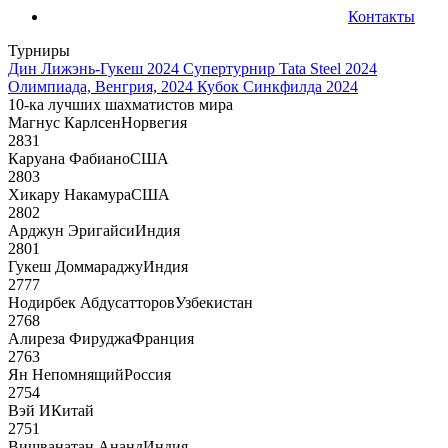
Контакты
Турниры
Дин Лижэнь-Гукеш 2024
Супертурнир Tata Steel 2024
Олимпиада, Венгрия, 2024
Кубок Синкфилда 2024
10-ка лучших шахматистов мира
Магнус Карлсен
Норвегия
2831
Каруана Фабиано
США
2803
Хикару Накамура
США
2802
Арджун Эригайси
Индия
2801
Гукеш Доммараджу
Индия
2777
Нодирбек Абдусатторов
Узбекистан
2768
Алиреза Фируджа
Франция
2763
Ян Непомнящий
Россия
2754
Вэй И
Китай
2751
Вишванатан Ананд
Индия