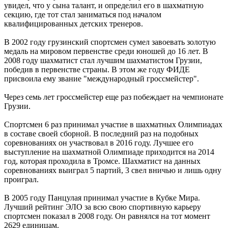
увидел, что у сына талант, и определил его в шахматную
секцию, где тот стал заниматься под началом
квалифицированных детских тренеров.
В 2002 году грузинский спортсмен сумел завоевать золотую
медаль на мировом первенстве среди юношей до 16 лет. В
2008 году шахматист стал лучшим шахматистом Грузии,
победив в первенстве страны. В этом же году ФИДЕ
присвоила ему звание "международный гроссмейстер".
Через семь лет гроссмейстер еще раз побеждает на чемпионате
Грузии.
Спортсмен 6 раз принимал участие в шахматных Олимпиадах
в составе своей сборной. В последний раз на подобных
соревнованиях он участвовал в 2016 году. Лучшее его
выступление на шахматной Олимпиаде приходится на 2014
год, которая проходила в Тромсе. Шахматист на данных
соревнованиях выиграл 5 партий, 3 свел вничью и лишь одну
проиграл.
В 2005 году Панцулая принимал участие в Кубке Мира.
Лучший рейтинг ЭЛО за всю свою спортивную карьеру
спортсмен показал в 2008 году. Он равнялся на тот момент
2629 единицам.