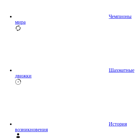
Чемпионы
мира
Шахматные
движки
История
возникновения