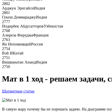
2802
Арджун Эригайси
Индия
2801
Гукеш Доммараджу
Индия
2777
Нодирбек Абдусатторов
Узбекистан
2768
Алиреза Фируджа
Франция
2763
Ян Непомнящий
Россия
2754
Вэй И
Китай
2751
Вишванатан Ананд
Индия
2750
Мат в 1 ход - решаем задачи, 
Шахматные статьи
В самую жару почему бы не порешать задачи. На диаграмме пози