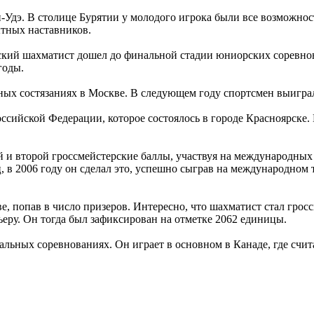
н-Удэ. В столице Бурятии у молодого игрока были все возможно
тных наставников.
ский шахматист дошел до финальной стадии юниорских соревнов
годы.
ных состязаниях в Москве. В следующем году спортсмен выигра
ссийской Федерации, которое состоялось в городе Красноярске.
й и второй гроссмейстерские баллы, участвуя на международных 
, в 2006 году он сделал это, успешно сыграв на международном т
е, попав в число призеров. Интересно, что шахматист стал гросс
ру. Он тогда был зафиксирован на отметке 2062 единицы.
льных соревнованиях. Он играет в основном в Канаде, где счит