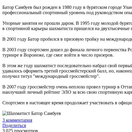
Батор Самбуев был рожден в 1980 году в бурятском городе Ула
профессиональный спортивный уровень под руководством опы
Упорные занятия не прошли даром. В 1995 году молодой бурят
в спортивной карьеры шахматиста пришелся на двухтысячные 
В 2001 году Батор пробился в призовую тройку на международ
В 2003 году спортсмен дошел до финала личного первенства Ро
турнире в Воронеже, где смог войти в число призеров.
В этом же году шахматист последовательно набрал свой первы
удавалось оформить третий гроссмейстерский балл, но, наконец
получил титул "международный гроссмейстер".
В 2007 году гроссмейстер очень неплохо провел турнир в Оттав
наилучший личный рейтинг ЭЛО за всю свою спортивную карье
Спортсмен в настоящее время продолжает участвовать в официа
3
комментария
Поделиться
3 025 просмотров