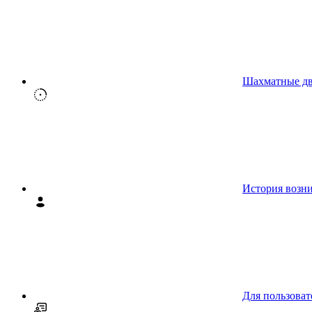
Шахматные д
История возн
Для пользоват