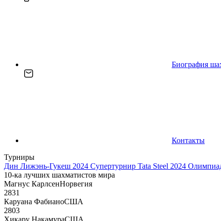
Биография ша
Контакты
Турниры
Дин Лижэнь-Гукеш 2024
Супертурнир Tata Steel 2024
Олимпиад
10-ка лучших шахматистов мира
Магнус Карлсен
Норвегия
2831
Каруана Фабиано
США
2803
Хикару Накамура
США