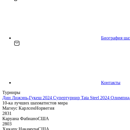
Биография ша
Контакты
Турниры
Дин Лижэнь-Гукеш 2024
Супертурнир Tata Steel 2024
Олимпиад
10-ка лучших шахматистов мира
Магнус Карлсен
Норвегия
2831
Каруана Фабиано
США
2803
Хикару Накамура
США