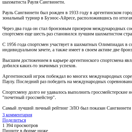
шахматиста Рауля Сангвинети.
Рауль Сангвинети был рожден в 1933 году в аргентинском горо
зональный турнир в Буэнос-Айресе, расположившись по итога
Через два года он стал бронзовым призером международных со
спортсмен еще шесть раз становился лучшим шахматистом стран
С 1956 года спортсмен участвует в шахматных Олимпиадах в 
индивидуальном зачете, а также имеет в своем активе две брон
Высшим достижением в карьере аргентинского спортсмена являе
добился каких-то значимых успехов.
Аргентинский игрок побеждал во многих международных соревн
Паулу. Последний раз победить на международных соревнования
Спортсмену долго не удавалось выполнить гроссмейстерские но
"почетный гроссмейстер".
Самый лучший личный рейтинг ЭЛО был показан Сангвинети в 
3
комментария
Поделиться
1 394 просмотров
Пишите в форме ниже