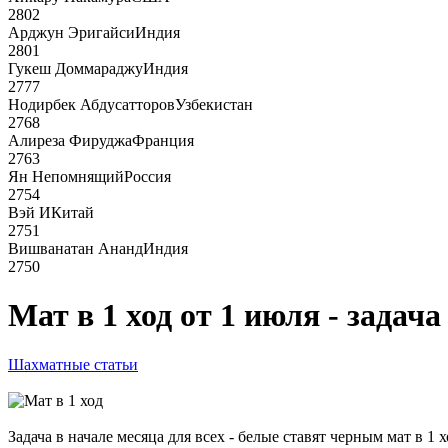
2802
Арджун Эригайси
Индия
2801
Гукеш Доммараджу
Индия
2777
Нодирбек Абдусатторов
Узбекистан
2768
Алиреза Фируджа
Франция
2763
Ян Непомнящий
Россия
2754
Вэй И
Китай
2751
Вишванатан Ананд
Индия
2750
Мат в 1 ход от 1 июля - задача
Шахматные статьи
Задача в начале месяца для всех - белые ставят черным мат в 1 