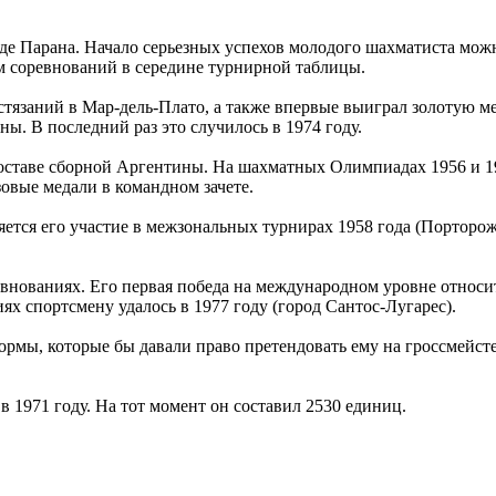
де Парана. Начало серьезных успехов молодого шахматиста можно
м соревнований в середине турнирной таблицы.
стязаний в Мар-дель-Плато, а также впервые выиграл золотую м
ы. В последний раз это случилось в 1974 году.
составе сборной Аргентины. На шахматных Олимпиадах 1956 и 1
зовые медали в командном зачете.
тся его участие в межзональных турнирах 1958 года (Портороже)
ованиях. Его первая победа на международном уровне относится
х спортсмену удалось в 1977 году (город Сантос-Лугарес).
рмы, которые бы давали право претендовать ему на гроссмейстер
1971 году. На тот момент он составил 2530 единиц.