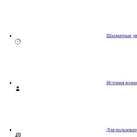
Шахматные д
История возн
Для пользоват