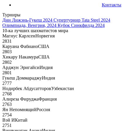
Контакты
Турниры
Дин Лижэнь-Гукеш 2024
Супертурнир Tata Steel 2024
Олимпиада, Венгрия, 2024
Кубок Синкфилда 2024
10-ка лучших шахматистов мира
Магнус Карлсен
Норвегия
2831
Каруана Фабиано
США
2803
Хикару Накамура
США
2802
Арджун Эригайси
Индия
2801
Гукеш Доммараджу
Индия
2777
Нодирбек Абдусатторов
Узбекистан
2768
Алиреза Фируджа
Франция
2763
Ян Непомнящий
Россия
2754
Вэй И
Китай
2751
Вишванатан Ананд
Индия