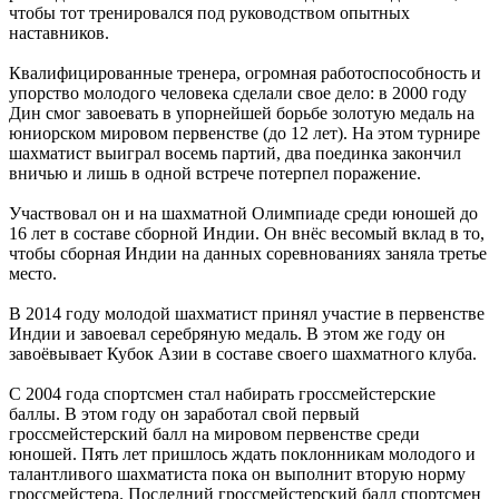
чтобы тот тренировался под руководством опытных
наставников.
Квалифицированные тренера, огромная работоспособность и
упорство молодого человека сделали свое дело: в 2000 году
Дин смог завоевать в упорнейшей борьбе золотую медаль на
юниорском мировом первенстве (до 12 лет). На этом турнире
шахматист выиграл восемь партий, два поединка закончил
вничью и лишь в одной встрече потерпел поражение.
Участвовал он и на шахматной Олимпиаде среди юношей до
16 лет в составе сборной Индии. Он внёс весомый вклад в то,
чтобы сборная Индии на данных соревнованиях заняла третье
место.
В 2014 году молодой шахматист принял участие в первенстве
Индии и завоевал серебряную медаль. В этом же году он
завоёвывает Кубок Азии в составе своего шахматного клуба.
С 2004 года спортсмен стал набирать гроссмейстерские
баллы. В этом году он заработал свой первый
гроссмейстерский балл на мировом первенстве среди
юношей. Пять лет пришлось ждать поклонникам молодого и
талантливого шахматиста пока он выполнит вторую норму
гроссмейстера. Последний гроссмейстерский балл спортсмен