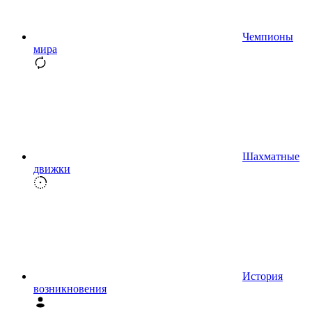
Чемпионы
мира
Шахматные
движки
История
возникновения