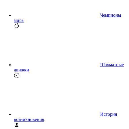
Чемпионы
мира
Шахматные
движки
История
возникновения