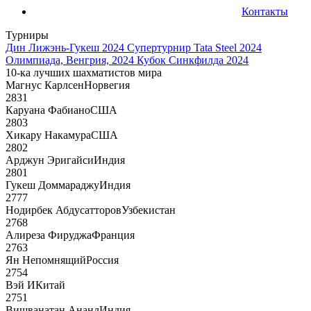
Контакты
Турниры
Дин Лижэнь-Гукеш 2024
Супертурнир Tata Steel 2024
Олимпиада, Венгрия, 2024
Кубок Синкфилда 2024
10-ка лучших шахматистов мира
Магнус Карлсен
Норвегия
2831
Каруана Фабиано
США
2803
Хикару Накамура
США
2802
Арджун Эригайси
Индия
2801
Гукеш Доммараджу
Индия
2777
Нодирбек Абдусатторов
Узбекистан
2768
Алиреза Фируджа
Франция
2763
Ян Непомнящий
Россия
2754
Вэй И
Китай
2751
Вишванатан Ананд
Индия