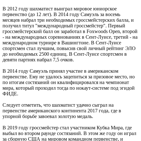
В 2012 году шахматист выиграл мировое юниорское
первенство (до 12 лет). В 2014 году Самуэль за восемь
месяцев набрал три необходимых гроссмейстерских балла, и
получил титул "международный гроссмейстер". Первый
гроссмейстерский балл он заработал в Foxwoods Open, второй
- на международных соревнованиях в Сент-Луисе, третий - на
международном турнире в Вашингтоне. В Сент-Луисе
спортсмен стал лучшим, повысив свой личный рейтинг ЭЛО
до необходимых 2500 единиц. В Сент-Луисе спортсмен в
девяти партиях набрал 7,5 очков.
В 2014 году Самуэль принял участие в американском
первенстве. Ему не удалось зацепиться за призовое место, но
по итогам состязаний он квалифицировался на чемпионат
мира, который проходил тогда по нокаут-системе под эгидой
ФИДЕ.
Следует отметить, что шахматист удачно сыграл на
первенстве американского континента 2017 года, где в
упорной борьбе завоевал золотую медаль.
В 2019 году гроссмейстер стал участником Кубка Мира, где
выбыл во втором раунде состязаний. В этом же году он играл
за сборную США на мировом командном первенстве, и