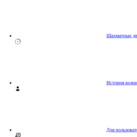
Шахматные д
История возн
Для пользоват