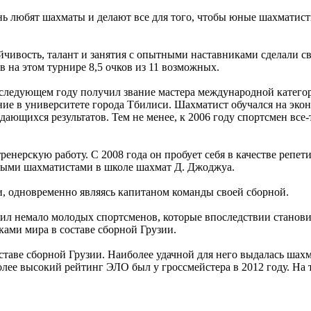
ень любят шахматы и делают все для того, чтобы юные шахмати
ойчивость, талант и занятия с опытными наставниками сделали 
в на этом турнире 8,5 очков из 11 возможных.
следующем году получил звание мастера международной категори
ние в университете города Тбилиси. Шахматист обучался на экон
дающихся результатов. Тем не менее, к 2006 году спортсмен все
тренерскую работу. С 2008 года он пробует себя в качестве репет
одыми шахматистами в школе шахмат Д. Джоджуа.
и, одновременно являясь капитаном команды своей сборной.
ил немало молодых спортсменов, которые впоследствии станов
ками мира в составе сборной Грузии.
аве сборной Грузии. Наиболее удачной для него выдалась шахм
олее высокий рейтинг ЭЛО был у гроссмейстера в 2012 году. На 