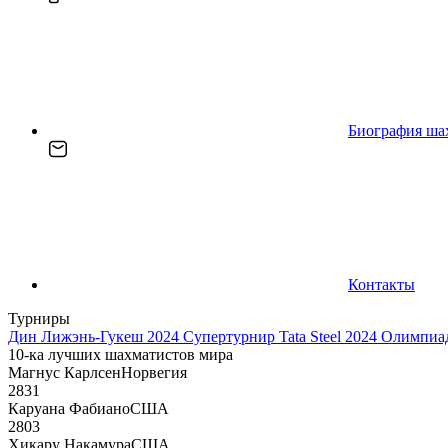
Биография ша
Контакты
Турниры
Дин Лижэнь-Гукеш 2024
Супертурнир Tata Steel 2024
Олимпиад
10-ка лучших шахматистов мира
Магнус Карлсен
Норвегия
2831
Каруана Фабиано
США
2803
Хикару Накамура
США