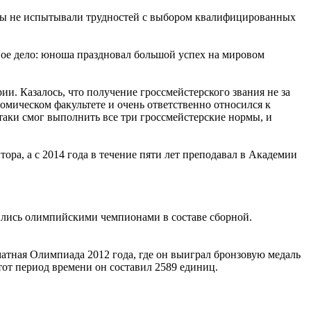
сты не испытывали трудностей с выбором квалифицированных
свое дело: юноша праздновал большой успех на мировом
и. Казалось, что получение гроссмейстерского звания не за
омическом факультете и очень ответственно относился к
-таки смог выполнить все три гроссмейстерские нормы, и
итора, а с 2014 года в течение пяти лет преподавал в Академии
ились олимпийскими чемпионами в составе сборной.
атная Олимпиада 2012 года, где он выиграл бронзовую медаль
тот период времени он составил 2589 единиц.