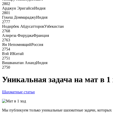
2802
Арджун Эригайси
Индия
2801
Гукеш Доммараджу
Индия
2777
Нодирбек Абдусатторов
Узбекистан
2768
Алиреза Фируджа
Франция
2763
Ян Непомнящий
Россия
2754
Вэй И
Китай
2751
Вишванатан Ананд
Индия
2750
Уникальная задача на мат в 1
Шахматные статьи
Мы публикуем только уникальные шахматные задачи, которых не