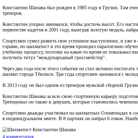
Константин Шанава был рожден в 1985 году в Грузии. Там оч
тренеров.
Константин упорно занимался, чтобы достичь высот. Его наст
первенстве кадетов в 2001 году, выиграв золотую медаль, набра
Спортсмен сумел развить свое успешное выступление, и уже в 
горами, но шахматист в это время проходил параллельно обуче
учебному процессу, поэтому на какое-то время не показывал вы
получить титул "международный гроссмейстер".
Через два года после этого события он стал активно постигать 
шахмат города Тбилиси. Три года спортсмен занимался с мол
В 2013 году он был одним из тренеров мужской сборной Грузи
Константин Шанава за всю свою спортивную карьеру подготов
Тренировал он также и девушек, которые становились чемпион
Спортсмен дважды участвовал на шахматных Олимпиадах в сост
в индивидуальном зачете. В 8 партиях он набрал 6 очков. Наиб
4
комментария