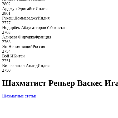
2802
Арджун Эригайси
Индия
2801
Гукеш Доммараджу
Индия
2777
Нодирбек Абдусатторов
Узбекистан
2768
Алиреза Фируджа
Франция
2763
Ян Непомнящий
Россия
2754
Вэй И
Китай
2751
Вишванатан Ананд
Индия
2750
Шахматист Реньер Васкес Ига
Шахматные статьи