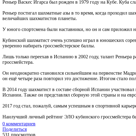
Реньер Васкес Игарса был рожден в 1979 году на Кубе. Куба с
Реньер постигал шахматные азы в то время, когда проходил ш
величайших шахматистов планеты.
У юного спортсмена были наставники, но он и сам приложил н
Кубинский шахматист очень успешно играл в юношеских соревн
уверенно набирать гроссмейстерское баллы.
Лишь только переехав в Испанию в 2002 году, талант Реньера 
гроссмейстера.
Он неоднократно становился сильнейшим на первенстве Мадри
он ещё четыре раза повторил это достижение. Итогом стало пол
В 2014 году шахматист в составе сборной Испании участвовал
Испании. Также он представлял сборную этой страны и на евр
2017 год стал, пожалуй, самым успешным в спортивной карьер
Наилучший личный рейтинг ЭЛО кубинского гроссмейстера был 
0
комментариев
Поделиться
531 просмотров