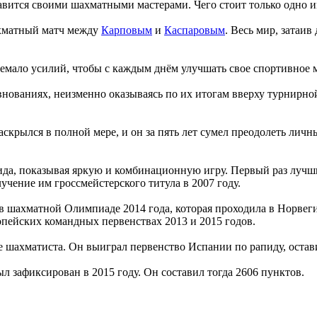
лавится своими шахматными мастерами. Чего стоит только одно и
ахматный матч между
Карповым
и
Каспаровым
. Весь мир, затаи
емало усилий, чтобы с каждым днём улучшать свое спортивное м
ованиях, неизменно оказываясь по их итогам вверху турнирной т
раскрылся в полной мере, и он за пять лет сумел преодолеть л
да, показывая яркую и комбинационную игру. Первый раз лучш
учение им гроссмейстерского титула в 2007 году.
 в шахматной Олимпиаде 2014 года, которая проходила в Норве
опейских командных первенствах 2013 и 2015 годов.
е шахматиста. Он выиграл первенство Испании по рапиду, остав
зафиксирован в 2015 году. Он составил тогда 2606 пунктов.