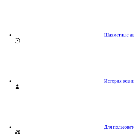
Шахматные д
История возн
Для пользоват