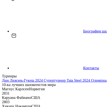
Биография ша
Контакты
Турниры
Дин Лижэнь-Гукеш 2024
Супертурнир Tata Steel 2024
Олимпиад
10-ка лучших шахматистов мира
Магнус Карлсен
Норвегия
2831
Каруана Фабиано
США
2803
Хикару Накамура
США